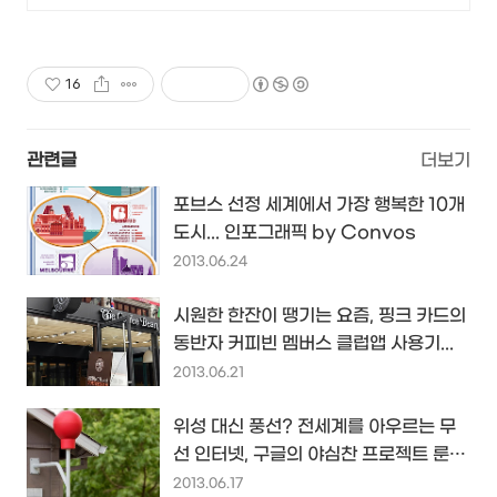
16
관련글
더보기
포브스 선정 세계에서 가장 행복한 10개
도시... 인포그래픽 by Convos
2013.06.24
시원한 한잔이 땡기는 요즘, 핑크 카드의
동반자 커피빈 멤버스 클럽앱 사용기...
2013.06.21
위성 대신 풍선? 전세계를 아우르는 무
선 인터넷, 구글의 야심찬 프로젝트 룬
(Project Loon)...
2013.06.17