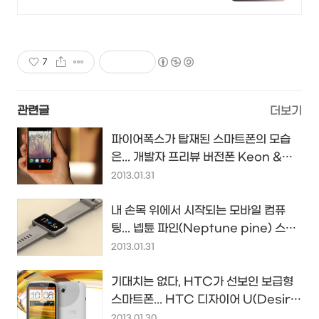
별한 일상
7
관련글
더보기
파이어폭스가 탑재된 스마트폰의 모습
은... 개발자 프리뷰 버전폰 Keon &
Peak
2013.01.31
내 손목 위에서 시작되는 모바일 컴퓨
팅... 넵튠 파인(Neptune pine) 스마
트 와치
2013.01.31
기대치는 없다, HTC가 선보인 보급형
스마트폰... HTC 디자이어 U(Desire
U)...
2013.01.30