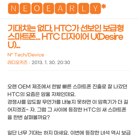
NEO
🅽🅴🅾🅴🅰🆁🅻🆈*
기대치는 없다, HTC가 선보인 보급형
스마트폰... HTC 디자이어 U(Desire
검
메
U)...
색
뉴
N* Tech/Device
라디오키즈
2013. 1. 30. 20:30
오랜 OEM 제조에서 한발 빠른 스마트폰 진출로 잘 나갔던
HTC의 요즘은 암울 자체인데요.
경쟁사를 압도할 무언가를 내놓지 못하면 이 암흑기가 더 길
어지겠죠~ 자. 그럼 그 사이에 등장한 HTC의 새 스마트폰
을 한번 살펴볼까요?
일단 너무 기대는 하지 마세요. 이번에 등장한 녀석 역시 보급