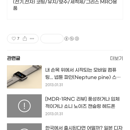
(전기,전자) 코팅/유지/보수/세척제/그리스 MRO용
품
7
관련글
더보기
내 손목 위에서 시작되는 모바일 컴퓨
팅... 넵튠 파인(Neptune pine) 스마
트 와치
2013.01.31
[MDR-1RNC 리뷰] 풍성하거나 입체
적이거나 소니 노이즈 캔슬링 헤드폰
2013.01.31
한국에서 출시된다면 어떨까? 일본 디자