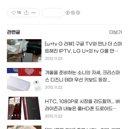
15
관련글
더보기
[u+tv G 리뷰] 구글 TV와 만나 더 스마
트해진 IPTV, LG U+의 tv G를 만나
다...
2012.11.23
겨울을 준비하는 소니의 자세, 크리스마
스 디즈니 테마 무선 키보드 등장...
2012.11.22
HTC, 1080P로 시장을 리드할까... 버
라이즌과 내놓은 풀HD폰 드로이드
DNA...
2012.11.22