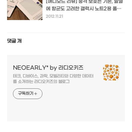
[애니모드 리뷰] 충격 보호는 기본, 발열
에 항균도 고려한 갤럭시 노트2용 폴리
오 하드 케이스...
2012.11.21
댓글
개
NEOEARLY* by 라디오키즈
테크, 디바이스, 과학, 모빌리티와 다양한 데이터
를 소개하는 라디오키즈의 블로그
구독하기