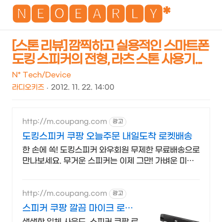
NEO
🅽🅴🅾🅴🅰🆁🅻🆈*
[스톤 리뷰] 깜찍하고 실용적인 스마트폰
도킹 스피커의 전형, 라츠 스톤 사용기...
검
메
색
뉴
N* Tech/Device
라디오키즈
2012. 11. 22. 14:00
http://m.coupang.com
광고
도킹스피커 쿠팡 오늘주문 내일도착 로켓배송
한 손에 쏙! 도킹스피커 와우회원 무제한 무료배송으로
만나보세요. 무거운 스피커는 이제 그만! 가벼운 미니
스피커, 편리하게 어디든 즐겨보세요.
http://m.coupang.com
광고
스피커 쿠팡 깔끔 마이크 로켓
배송
생생한 입체 사운드, 스피커 쿠팡 로