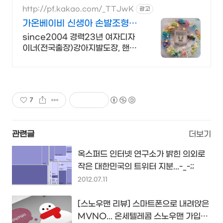
http://pf.kakao.com/_TTJwK
광고
가온베이비 신생아 손발조형물
11가지색상 국내 첫출시!
since2004 경력23년 여자디자
이너(전국출장)강아지발도장, 핸드
프린팅,탯줄
7
관련글
더보기
옥스퍼드 인터넷 연구소가 밝힌 의외로
작은 대한민국의 트위터 지분...-_-;;
2012.07.11
[스노우맨 리뷰] 스마트폰으로 내려앉은
MVNO... 온세텔레콤 스노우맨 가입