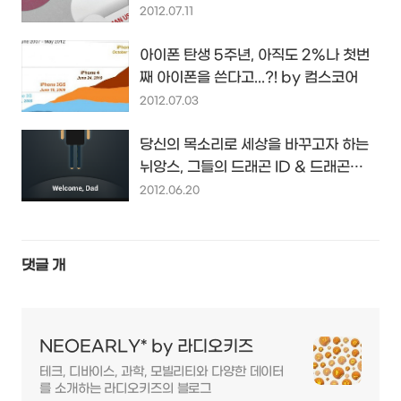
기...
2012.07.11
아이폰 탄생 5주년, 아직도 2%나 첫번
째 아이폰을 쓴다고...?! by 컴스코어
2012.07.03
당신의 목소리로 세상을 바꾸고자 하는
뉘앙스, 그들의 드래곤 ID & 드래곤
TV...
2012.06.20
댓글
개
NEOEARLY* by 라디오키즈
테크, 디바이스, 과학, 모빌리티와 다양한 데이터
를 소개하는 라디오키즈의 블로그