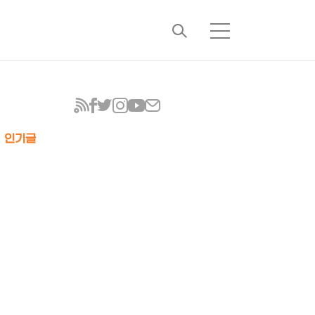
검
메
색
뉴
인기글