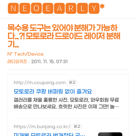
NEO
🅽🅴🅾🅴🅰🆁🅻🆈*
목수용 도구는 있어야 분해가 가능하
다...?! 모토로라 드로이드 레이저 분해
검
메
기...
색
뉴
N* Tech/Device
라디오키즈
2011. 11. 15. 07:31
http://m.coupang.com
광고
모토로라 쿠팡 버퍼링 없이 즐겨요
갤러리를 채울 훌륭한 사진. 모토로라, 와우회원 무료
배송으로 만나보세요. 흐릿한 사진은 이제 그만! 놀라
운 카메라 성능으로 일상을 작품처럼 담아보세요.
https://m.bunjang.co.kr/
광고
미개봉 모토로라 번개장터 국내