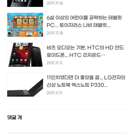
2011.11.16
6살 이상의 어린이를 공략하는 태블릿
PC... 토이자러스 나비 태블릿...
2011.11.15
비츠 오디오는 기본, HTC의 HD 안드
로이드폰... HTC 리자운드
(Rezound)...
2011.11.11
11인치였다면 더 좋았을 걸... LG전자의
신상 노트북 엑스노트 P330...
2011.11.11
댓글
개