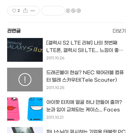
2
관련글
더보기
[갤럭시 S2 LTE 리뷰] 나의 첫번째
LTE폰, 갤럭시 SII LTE... 느낌이 좋구
나...
2011.10.26
드래곤볼이 현실? NEC 웨어러블 컴퓨
터 텔레 스카우터(Tele Scouter)
2011.10.25
아이팟 터치에 얼굴 하나 만들어 줄까?
눈과 입이 교체되는 케이스... Faces
2011.10.21
파나소닉이 제시하는 기업용 태블릿 PC