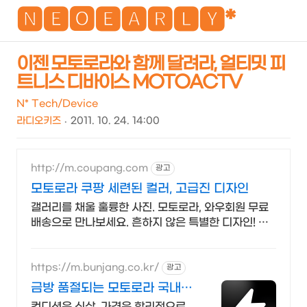
NEO
🅽🅴🅾🅴🅰🆁🅻🆈*
이젠 모토로라와 함께 달려라, 얼티밋 피
트니스 디바이스 MOTOACTV
검
메
색
뉴
N* Tech/Device
라디오키즈
2011. 10. 24. 14:00
http://m.coupang.com
광고
모토로라 쿠팡 세련된 컬러, 고급진 디자인
갤러리를 채울 훌륭한 사진. 모토로라, 와우회원 무료
배송으로 만나보세요. 흔하지 않은 특별한 디자인! 지
금 쿠팡에서 다양한 휴대폰 모델을 만나보세요.
https://m.bunjang.co.kr/
광고
금방 품절되는 모토로라 국내
최대 브랜드 중고거래
컨디션은 신상, 가격은 합리적으로