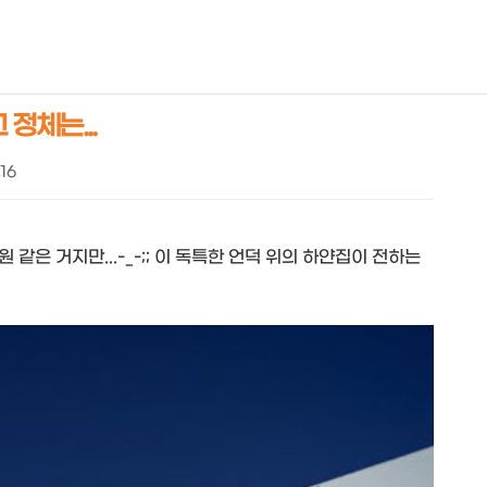
NEOEARLY*
정체는...
:16
같은 거지만...-_-;; 이 독특한 언덕 위의 하얀집이 전하는