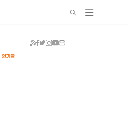
검
메
색
뉴
인기글