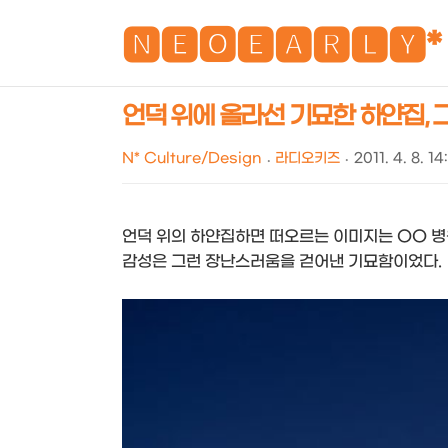
🅽🅴🅾🅴🅰🆁🅻🆈*
언덕 위에 올라선 기묘한 하얀집, 그 
N* Culture/Design
라디오키즈
2011. 4. 8. 14
언덕 위의 하얀집하면 떠오르는 이미지는 OO 병원 
감성은 그런 장난스러움을 걷어낸 기묘함이었다.