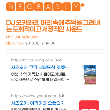
NEO
🅽🅴🅾🅴🅰🆁🅻🆈*
DJ 오카와리, 머리 속에 추억을 그려내
는 도회적이고 서정적인 사운드
검
메
색
뉴
N* Culture/Music
라디오키즈
2010. 8. 12. 14:00
http://m.coupang.com
광고
시즈오카 쿠팡 내일도착 로켓배
송
여행 추억 가득한 시로이고이비토!
로켓배송으로 신선하게 내일도착!
와우회원 무료배송과 30일 반품! 일
본 인기 식품을 쿠팡직구로!
https://www.yeogi.com
광고
시즈오카, 여기어때 오픈런숙소
최대 81% 할인
8월에 예약하면 전 세계 인기 숙소