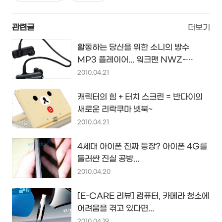
관련글
더보기
활동하는 당신을 위한 소니의 방수
MP3 플레이어... 워크맨 NWZ-
W250
2010.04.21
캐릭터의 힘 + 터치 스크린 = 반다이의
새로운 리락쿠마 넷북~
2010.04.21
4세대 아이폰 진짜 등장? 아이폰 4G를
둘러싼 진실 공방...
2010.04.20
[E-CARE 리뷰] 컴퓨터, 카메라 청소에
어려움을 겪고 있다면...
2010.04.19