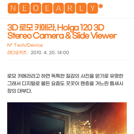
NEO
🅽🅴🅾🅴🅰🆁🅻🆈*
3D 로모 카메라, Holga 120 3D
Stereo Camera & Slide Viewer
검
메
색
뉴
N* Tech/Device
라디오키즈
2010. 4. 20. 14:00
로모 카메라라고 하면 독특한 질감의 사진을 얻기로 유명한
그래서 디지털로 물든 요즘도 꿋꿋이 팬층을 거느린 틈새시
장의 대부다.