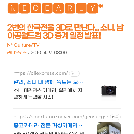
NEO
🅽🅴🅾🅴🅰🆁🅻🆈*
2번의 한국전을 3D로 만난다... 소니, 남
아공월드컵 3D 중계 일정 발표!!
검
메
색
뉴
N* Culture/TV
라디오키즈
2010. 4. 9. 08:00
https://aliexpress.com/
광고
알리, 소니 내 맘에 쏙드는 오늘
의 특가
소니 미러리스 카메라, 알리에서 저
렴하게 득템할 시간!
https://smartstore.naver.com/geosung2
광고
9
중고카메라 전문 거성카메라 재
구매율 높은 매장!
카메라/렌즈 견적만 받아도 OK, 비