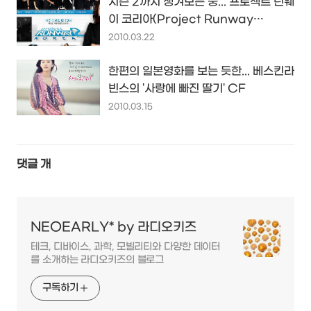
시즌 2까지 챙겨보는 중... 프로젝트 런웨
이 코리아(Project Runway
Korea)
2010.03.22
한편의 일본영화를 보는 듯한... 베스킨라
빈스의 '사랑에 빠진 딸기' CF
2010.03.15
댓글
개
NEOEARLY* by 라디오키즈
테크, 디바이스, 과학, 모빌리티와 다양한 데이터
를 소개하는 라디오키즈의 블로그
구독하기