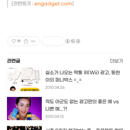
[관련링크 :
engadget.com
]
11
관련글
더보기
실소가 나오는 짝퉁 위(Wii) 광고, 동현
이의 퍼니박스 =_=
2010.04.26
적도 아군도 없는 광고판의 좋은 예 vs
나쁜 예...?!
2010.04.12