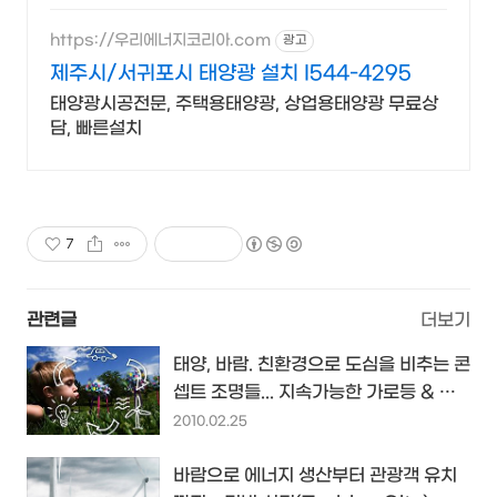
https://우리에너지코리아.com
광고
제주시/서귀포시 태양광 설치 I544-4295
태양광시공전문, 주택용태양광, 상업용태양광 무료상
담, 빠른설치
7
관련글
더보기
태양, 바람. 친환경으로 도심을 비추는 콘
셉트 조명들... 지속가능한 가로등 & 터
빈 라이트
2010.02.25
바람으로 에너지 생산부터 관광객 유치