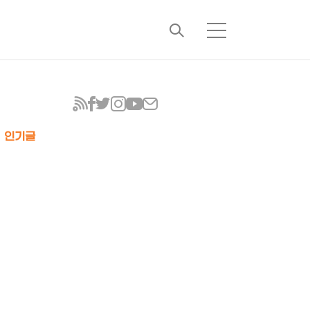
검
메
색
뉴
인기글