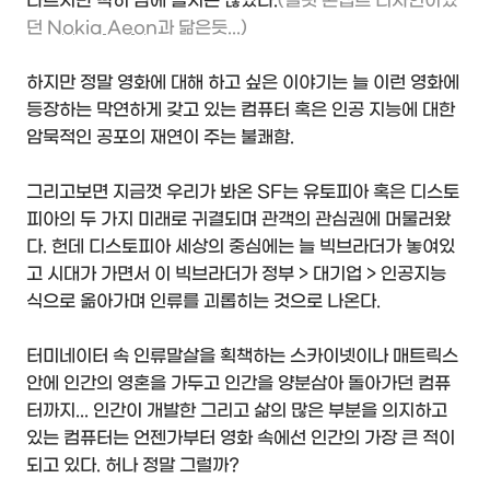
다르지만 딱히 맘에 들지는 않았다.
(얼핏 콘셉트 디자인이었
던
Nokia Aeon
과 닮은듯...)
하지만 정말 영화에 대해 하고 싶은 이야기는 늘 이런 영화에
등장하는 막연하게 갖고 있는 컴퓨터 혹은 인공 지능에 대한
암묵적인 공포의 재연이 주는 불쾌함.
그리고보면 지금껏 우리가 봐온 SF는 유토피아 혹은 디스토
피아의 두 가지 미래로 귀결되며 관객의 관심권에 머물러왔
다. 헌데 디스토피아 세상의 중심에는 늘 빅브라더가 놓여있
고 시대가 가면서 이 빅브라더가 정부 > 대기업 > 인공지능
식으로 옮아가며 인류를 괴롭히는 것으로 나온다.
터미네이터 속 인류말살을 획책하는 스카이넷이나 매트릭스
안에 인간의 영혼을 가두고 인간을 양분삼아 돌아가던 컴퓨
터까지... 인간이 개발한 그리고 삶의 많은 부분을 의지하고
있는 컴퓨터는 언젠가부터 영화 속에선 인간의 가장 큰 적이
되고 있다. 허나 정말 그럴까?