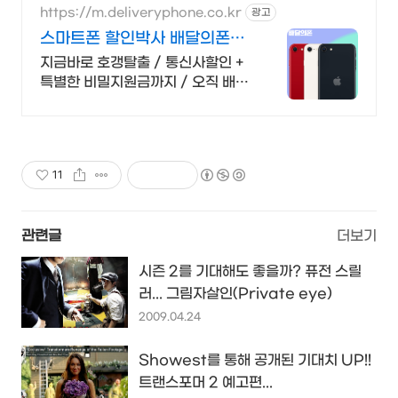
https://m.deliveryphone.co.kr
광고
스마트폰 할인박사 배달의폰
Secret 비밀지원금!
지금바로 호갱탈출 / 통신사할인 +
특별한 비밀지원금까지 / 오직 배달
의폰
11
관련글
더보기
시즌 2를 기대해도 좋을까? 퓨전 스릴
러... 그림자살인(Private eye)
2009.04.24
Showest를 통해 공개된 기대치 UP!!
트랜스포머 2 예고편...