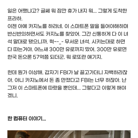
일은 어쨌냐고? 글쎄 뭐 잠깐 휴가 내지 뭐... 그렇게 도착한
프라하.
이젠 아예 카지노를 하라네. 이 스마트폰 말을 들어야해하며
반신반의하면서도 카지노를 찾았어. 그간 신통하게 다 이 녀
석 말대로 됐으니까. 헉~-_- 무서운 녀석. 시키는대로 하면
다 따는거야. 어느새 300만 유로까지 땄어. 300만 유로면
한국 돈으론 57억쯤 되더군. 뭐 로또란 얘기지.
헌데 뭔가 이상해. 갑자기 FBI가 날 끌고가더니 자백하라잖
아. 아니 카지노에서 돈 좀 만졌다고 FBI는 너무 하잖아. 난
그저 이 스마트폰에 따랐을 뿐인데... 그렇다고 이렇게 해야
겠니.
한 컴퓨터 이야기...