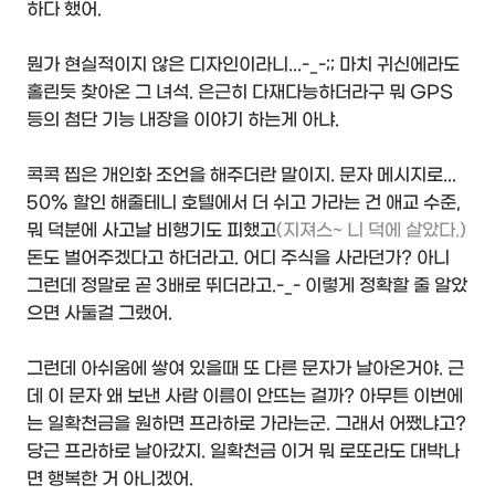
하다 했어.
뭔가 현실적이지 않은 디자인이라니...-_-;; 마치 귀신에라도
홀린듯 찾아온 그 녀석. 은근히 다재다능하더라구 뭐 GPS
등의 첨단 기능 내장을 이야기 하는게 아냐.
콕콕 찝은 개인화 조언을 해주더란 말이지. 문자 메시지로...
50% 할인 해줄테니 호텔에서 더 쉬고 가라는 건 애교 수준,
뭐 덕분에 사고날 비행기도 피했고
(지져스~ 니 덕에 살았다.)
돈도 벌어주겠다고 하더라고. 어디 주식을 사라던가? 아니
그런데 정말로 곧 3배로 뛰더라고.-_- 이렇게 정확할 줄 알았
으면 사둘걸 그랬어.
그런데 아쉬움에 쌓여 있을때 또 다른 문자가 날아온거야. 근
데 이 문자 왜 보낸 사람 이름이 안뜨는 걸까? 아무튼 이번에
는 일확천금을 원하면 프라하로 가라는군. 그래서 어쨌냐고?
당근 프라하로 날아갔지. 일확천금 이거 뭐 로또라도 대박나
면 행복한 거 아니겠어.