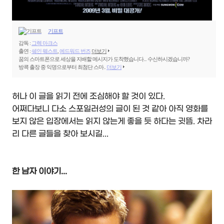
기프트
감독 :
그렉 마크스
출연 :
쉐인 웨스트
,
에드워드 번즈
더보기
꿈의 스마트폰으로 세상을 지배할 메시지가 도착했습니다... 수신하시겠습니까?
방콕 출장 중 익명으로부터 최첨단 스마..
더보기
허나 이 글을 읽기 전에 조심해야 할 것이 있다.
어쩌다보니 다소 스포일러성의 글이 된 것 같아 아직 영화를
보지 않은 입장에서는 읽지 않는게 좋을 듯 하다는 귓뜸. 차라
리 다른 글들을 찾아 보시길...
한 남자 이야기...