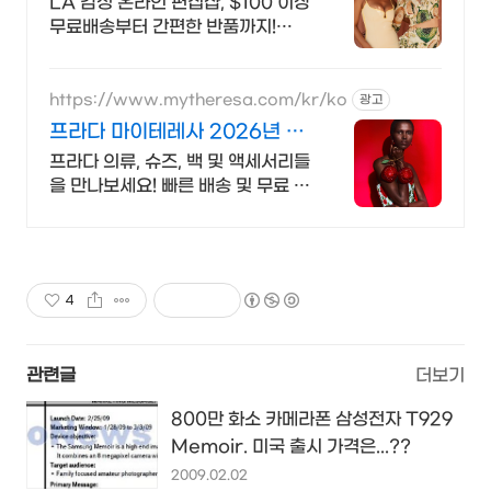
LA 감성 온라인 편집샵, $100 이상
무료배송부터 간편한 반품까지!
PRADA
https://www.mytheresa.com/kr/ko
광고
프라다 마이테레사 2026년 가
을/겨울 컬렉션
프라다 의류, 슈즈, 백 및 액세서리들
을 만나보세요! 빠른 배송 및 무료 반
품
4
관련글
더보기
800만 화소 카메라폰 삼성전자 T929
Memoir. 미국 출시 가격은...??
2009.02.02