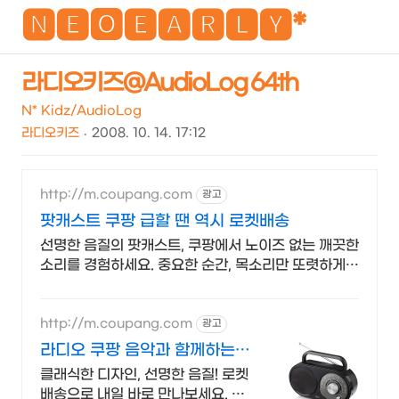
NEO
🅽🅴🅾🅴🅰🆁🅻🆈*
라디오키즈@AudioLog 64th
검
메
N* Kidz/AudioLog
색
뉴
라디오키즈
2008. 10. 14. 17:12
http://m.coupang.com
광고
팟캐스트 쿠팡 급할 땐 역시 로켓배송
선명한 음질의 팟캐스트, 쿠팡에서 노이즈 없는 깨끗한
소리를 경험하세요. 중요한 순간, 목소리만 또렷하게!
와우회원이라면 무료배송으로 빠르게.
http://m.coupang.com
광고
라디오 쿠팡 음악과 함께하는
일상
클래식한 디자인, 선명한 음질! 로켓
배송으로 내일 바로 만나보세요. 비