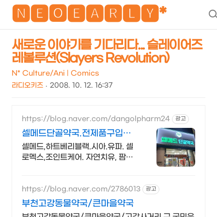
NEO
🅽🅴🅾🅴🅰🆁🅻🆈*
새로운 이야기를 기다리다... 슬레이어즈
레볼루션(Slayers Revolution)
N* Culture/Ani | Comics
라디오키즈
2008. 10. 12. 16:37
https://blog.naver.com/dangolpharm24
광고
셀메드단골약국.전제품구입가
능
셀메드,하트베리블랙.시아.유파. 셀
로멕스,조인트케어. 자연치유, 팜스,
동물의약품
https://blog.naver.com/2786013
광고
부천고강동물약국/큰마을약국
부천고강동물약국/큰마을약국/고강사거리 구 국민은