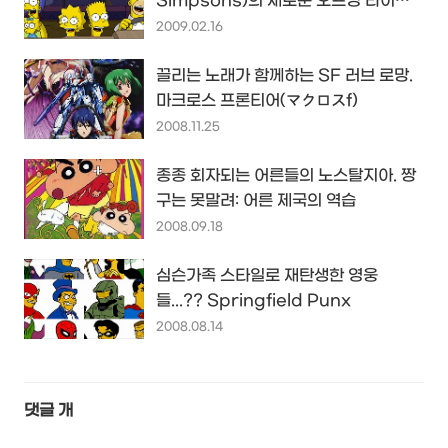
Simpsons)의 새로운 오프닝 타이틀
공개...!!
2009.02.16
끌리는 노래가 함께하는 SF 러브 로망.
마크로스 프론티어(マクロスf)
2008.11.25
종종 회자되는 어른들의 노스탈지아. 짱
구는 못말려: 어른 제국의 역습
2008.09.18
심슨가족 스타일로 재탄생한 영웅
들...?? Springfield Punx
2008.08.14
댓글
개