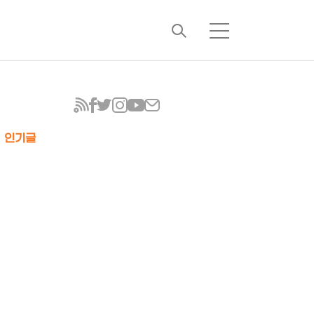
검
메
색
뉴
인기글