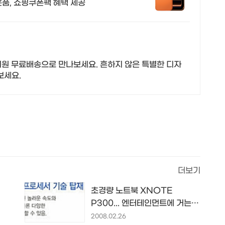
품, 쇼핑쿠폰팩 혜택 제공
우회원 무료배송으로 만나보세요. 흔하지 않은 특별한 디자
보세요.
더보기
초경량 노트북 XNOTE
P300... 엔터테인먼트에 거는
기대!!
2008.02.26