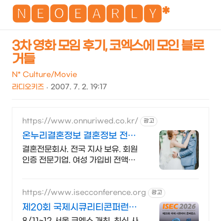
NEO
🅽🅴🅾🅴🅰🆁🅻🆈*
3차 영화 모임 후기, 코엑스에 모인 블로
거들
검
메
색
뉴
N* Culture/Movie
라디오키즈
2007. 7. 2. 19:17
https://www.onnuriwed.co.kr/
광고
온누리결혼정보 결혼정보 전문
업체
결혼전문회사. 전국 지사 보유. 회원
인증 전문기업. 여성 가입비 전액무
료.
https://www.isecconference.org
광고
제20회 국제시큐리티콘퍼런스
ISEC 2026
8/11~12 서울 코엑스 개최. 최신 사