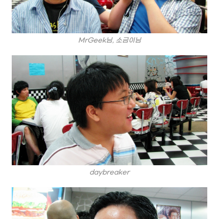
MrGeek님, 소금이님
daybreaker