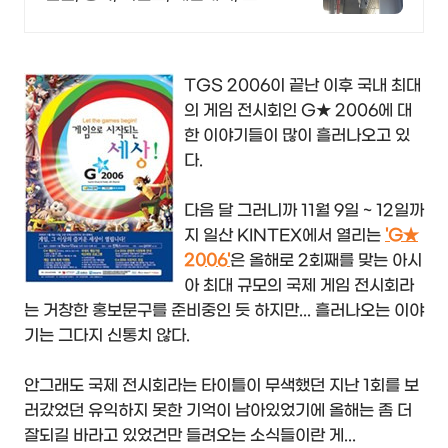
일게임 어디서나 끊김없이! 와이파
이특허 보유, 다양한 시공경험을 가
진 전문성있는 기업
TGS 2006이 끝난 이후 국내 최대
의 게임 전시회인 G★ 2006에 대
한 이야기들이 많이 흘러나오고 있
다.
다음 달 그러니까 11월 9일 ~ 12일까
지 일산 KINTEX에서 열리는
'G★
2006'
은 올해로 2회째를 맞는 아시
아 최대 규모의 국제 게임 전시회라
는 거창한 홍보문구를 준비중인 듯 하지만... 흘러나오는 이야
기는 그다지 신통치 않다.
안그래도 국제 전시회라는 타이틀이 무색했던 지난 1회를 보
러갔었던 유익하지 못한 기억이 남아있었기에 올해는 좀 더
잘되길 바라고 있었건만 들려오는 소식들이란 게...