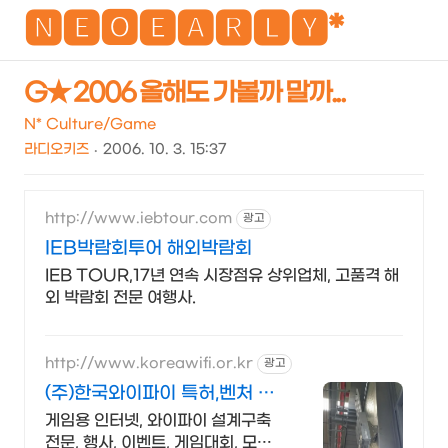
NEO
🅽🅴🅾🅴🅰🆁🅻🆈*
G★ 2006 올해도 가볼까 말까...
검
메
N* Culture/Game
색
뉴
라디오키즈
2006. 10. 3. 15:37
http://www.iebtour.com
광고
IEB박람회투어 해외박람회
IEB TOUR,17년 연속 시장점유 상위업체, 고품격 해
외 박람회 전문 여행사.
http://www.koreawifi.or.kr
광고
(주)한국와이파이 특허,벤처 빠
른상담 가능
게임용 인터넷, 와이파이 설계구축
전문, 행사, 이벤트, 게임대회, 모바