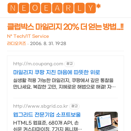
NEO
🅽🅴🅾🅴🅰🆁🅻🆈*
클럽박스 마일리지 20% 더 얻는 방법...!!
검
메
N* Tech/IT Service
색
뉴
라디오키즈
2006. 8. 31. 19:28
http://m.coupang.com
광고
마일리지 쿠팡 지친 마음에 따뜻한 위로
실생활 적용 가능한 마일리지, 쿠팡에서 깊은 통찰을
만나세요. 복잡한 고민, 지혜로운 해법으로 해결! 자기
계발 도서, 삶의 길을 찾으세요.
http://www.sbgrid.co.kr
광고
웹그리드 전문기업 소프트보울
HTML5 웹표준, 680개 API, 손
쉬운 커스터마이징, 7가지 옴니채널