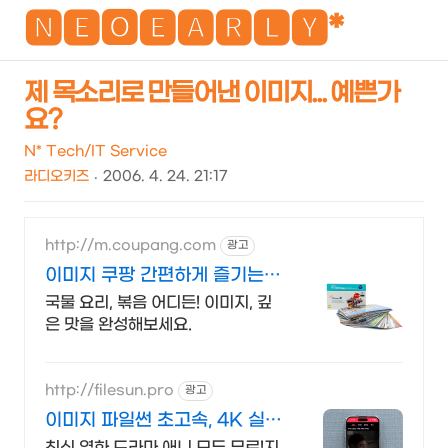
NEO
🅽🅴🅾🅴🅰🆁🅻🆈*
제 목소리로 만들어낸 이미지... 예쁜가
요?
검
메
색
뉴
N* Tech/IT Service
라디오키즈
2006. 4. 24. 21:17
http://m.coupang.com
광고
이미지 쿠팡 간편하게 즐기는
요리 친구
국물 요리, 볶음 어디든! 이미지, 깊
은 맛을 완성해보세요.
http://filesun.pro
광고
이미지 파일썬 초고속, 4K 실시
간 보기!
최신 영화,드라마,애니 모두 무료!지