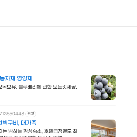
NEOEARLY*
농자재 영양제
묘목보유, 블루베리에 관한 모든것제공.
1713550448
광고
완벽구비, 대가족
지는 밤하늘 감성숙소, 호텔급청결도 최