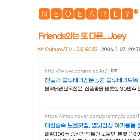
🅽🅴🅾🅴🅰🆁🅻🆈*
Friends와는 또 다른... Joey
N* Culture/TV
라디오키즈
2006. 1. 27. 20:51
http://www.dcfarm.co.kr/
광고
챈들러 블루베리전문농원 블루베리묘목 
블루베리묘목전문, 신품종을 비롯한 30만주 
https://map.naver.com/p/entry/place/
애월숲속 노을맛집, 별빛감성 아기용품 
해발300m 중산간 탁트인 노을뷰. 별빛 쏟아