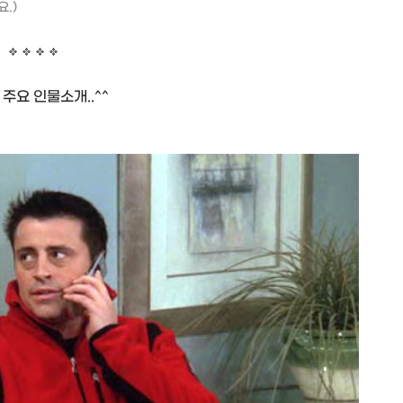
.)
 주요 인물소개..^^