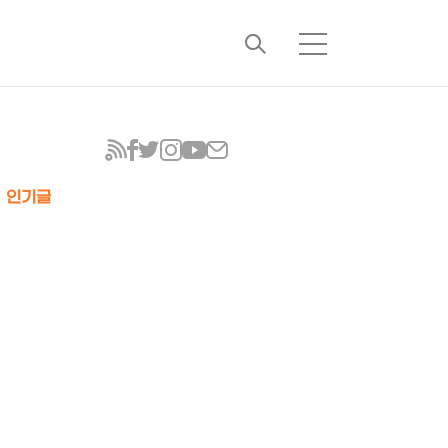
검
메
색
뉴
인기글