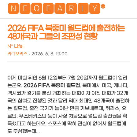
NEO
🅽🅴🅾🅴🅰🆁🅻🆈*
2026 FIFA 북중미 월드컵에 출전하는
48개국과 그들의 조편성 현황
검
메
색
뉴
N* Life
라디오키즈
2026. 6. 8. 19:00
이제 며칠 뒤인 6월 12일부터 7월 20일까지 월드컵이 열리
는군요.
2026 FIFA 북중미 월드컵
. 북미에서 미국, 캐나다,
멕시코가 경기를 분산 개최하는 대회이자 이전 대회가 32개
국의 참여로 진행된 것과 달리 역대 최대인 48개국이 출전하
는 월드컵. 출전 국가가 늘어난 만큼 카보베르데, 퀴라소, 요
르단, 우즈베키스탄 등이 사상 처음으로 월드컵 출전권을 획
득했다고 하는데요. 스포츠에 딱히 관심이 없어서 월드컵에
도 무심했는데...