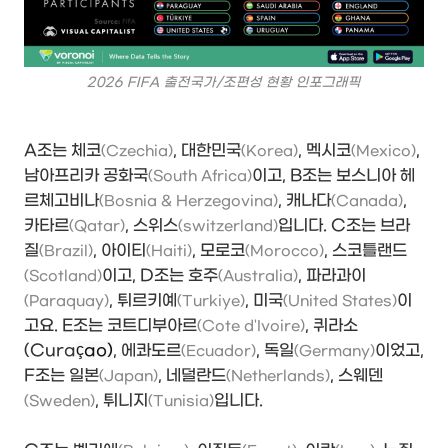
2026 FIFA 출전국가/조편성 현황 인포그래픽
A조는 체코
, 대한민국
, 멕시코
,
(Czechia)
(Korea)
(Mexico)
남아프리카 공화국
이고, B조는 보스니아 헤
(South Africa)
르체고비나
, 캐나다
,
(Bosnia & Herzegovina)
(Canada)
카타르
, 스위스
입니다. C조는 브라
(Qatar)
(switzerland)
질
, 아이티
, 모로코
, 스코틀랜드
(Brazil)
(Haiti)
(Morocco)
이고, D조는 호주
, 파라과이
(Scotland)
(Australia)
, 튀르키예
, 미국
이
(Paraquay)
(Turkiye)
(United States)
고요. E조는 코트디부아르
, 퀴라소
(Cote d'Ivoire)
(Cura
çao)
, 에콰도르
, 독일
이었고,
(Ecuador)
(Germany)
F조는 일본
, 네덜란드
, 스웨덴
(Japan)
(Netherlands)
, 튀니지
입니다.
(Sweden)
(Tunisia)