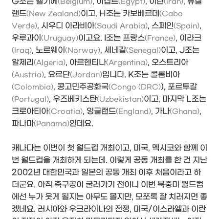
G조는 벨기에
, 이집트
, 이란
, 뉴질
(Belgium)
(Egypt)
(Iran)
랜드
이고, H조는 카보베르데
(New Zealand)
(Cabo
, 사우디 아라비아
, 스페인
,
Verde)
(Saudi Arabia)
(Spain)
우루과이
이고요. I조는 프랑스
, 이라크
(Uruguay)
(France)
, 노르웨이
, 세네갈
이고, J조는
(Iraq)
(Norway)
(Senegal)
알제리
, 아르헨티나
, 오스트리아
(Algeria)
(Argentina)
, 요르단
입니다. K조는 콜롬비아
(Austria)
(Jordan)
, 콩고민주공화국
), 포르투갈
(Colombia)
(Congo (DRC)
, 우즈베키스탄
이고, 마지막 L조는
(Portugal)
(Uzbekistan)
크로아티아
, 잉글랜드
, 가나
,
(Croatia)
(England)
(Ghana)
파나마
인데요.
(Panama)
캐나다는 이번이 첫 월드컵 개최이고, 미국, 멕시코와 함께 이
번 월드컵을 개최하게 되는데. 이렇게 공동 개최를 한 건 지난
2002년 대한민국과 일본의 공동 개최 이후 처음이라고 하
더군요. 아직 축구공이 굴러가기 전이니 이번 북중미 월드컵
에선 누가 웃게 될지는 아무도 몰지만, 모쪼록 잘 치러지면 좋
겠네요. 러시아와 우크라이나의 전쟁, 미국/이스라엘과 이란