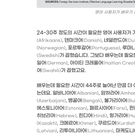
영어 사용자가 배우기 
24~30주 정도의 시간이 필요한 영어 사용자가 
, 덴마크어
, 네덜란드어
(Afrikaans)
(Danish)
(Du
, 포르투갈어
, 루마
(Norwegian)
(Portuguese)
가 꼽혔습니다. 그보다 배우는데 필요한
(Swedish)
일어
, 아이티 크레올어
(German)
(Haitian Creol
어
가 꼽혔고요.
(Swahili)
배우는데 필요한 시간이 44주로 늘어난 만큼 더 
는데요. 알바니아어
, 암하라어
(Albanian)
(Amhar
, 뱅골어
, 불가리아어
(Azerbaijani)
(Bengali)
(Bu
에스토니아어
, 페르시아어
, 
(Estonian)
(Farsi)
히브리어
, 힌디어
, 헝가리어
(Hebrew)
(Hindi)
(Hu
, 크메르어
, 쿠르드어
(Kazakh)
(Khmer)
(Kurdish
, 리투아니아어
, 마케도
(Latvian)
(Lithuanian)