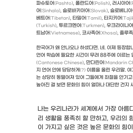
파슈토어
, 폴란드어
, 러시아어
(Pashto)
(Polish)
(
어
, 슬로바키아어
, 슬로베니
(Sinhala)
(Slovak)
베트어
, 타밀어
, 타지키어
(Tibetan)
(Tamil)
(Taji
, 투르크멘어
, 우크라이나
(Turkish)
(Turkmen)
트남어
, 코사족어
, 줄루
(Vietnamese)
(Xhosa)
한국어가 왜 안나오나 하셨다면. 네. 이제 등장합
언어 학습에 필요한 시간이 무려 88주에 이르는
, 만다린어
(Cantonese Chinese)
(Mandarin C
지 언어 안에 당당하게
이름을 올린 우리말. 여기
(?)
는 상당히 동떨어져 있어 그들에게 좌절을 안기고
높아진 걸 보면 문화의 힘이 얼마나 대단한 건지 
나는 우리나라가 세계에서 가장 아름다운
리 생활을 풍족히 할 만하고, 우리의 
이 가지고 싶은 것은 높은 문화의 힘이