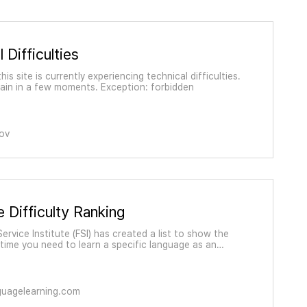
 Difficulties
his site is currently experiencing technical difficulties.
gain in a few moments. Exception: forbidden
ov
 Difficulty Ranking
Service Institute
(FSI)
has created a list to show the
time you need to learn a specific language as an
er. After this particular study time you will reach
 General Professional Proficiency in Speaking
(S3)
'
guagelearning.com