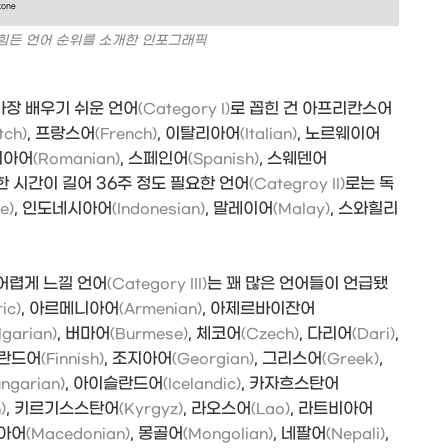
힘든 언어 순위를 소개한 인포그래픽
가장 배우기 쉬운 언어
로 꼽힌 건 아프리칸스어
(Category I)
, 프랑스어
, 이탈리아어
, 노르웨이어
tch)
(French)
(Italian)
니아어
, 스페인어
, 스웨덴어
(Romanian)
(Spanish)
 시간이 길어 36주 정도 필요한 언어
로는 독
(Categroy II)
, 인도네시아어
, 말레이어
, 스와힐리
e)
(Indonesian)
(Malay)
어렵게 느낄 언어
는 꽤 많은 언어들이 언급됐
(Category III)
, 아르메니아어
, 아제르바이잔어
ic)
(Armenian)
, 버마어
, 체코어
, 다리어
,
lgarian)
(Burmese)
(Czech)
(Dari)
핀란드어
, 조지아어
, 그리스어
,
(Finnish)
(Georgian)
(Greek)
, 아이슬란드어
, 카자흐스탄어
ngarian)
(Icelandic)
, 키르기스스탄어
, 라오스어
, 라트비아어
)
(Kyrgyz)
(Lao)
니아어
, 몽골어
, 네팔어
,
(Macedonian)
(Mongolian)
(Nepali)