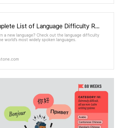
The Complete List of Language Difficulty Rankings - Rosetta Stone
rn a new language? Check out the language difficulty
the world’s most widely spoken languages.
astone.com