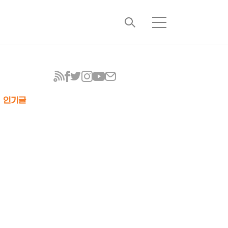
검
메
색
뉴
인기글