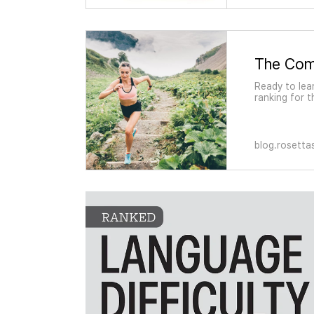
Ready to lea
ranking for 
blog.rosett