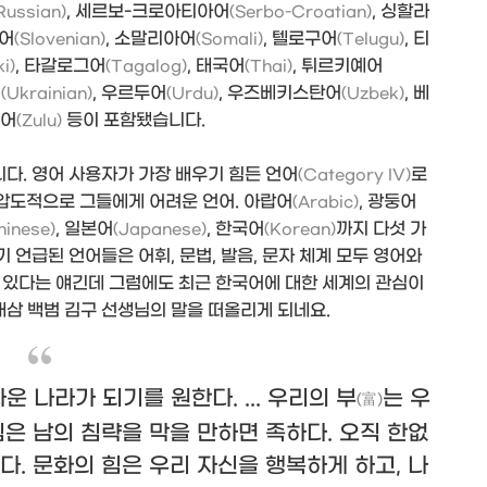
, 세르보-크로아티아어
, 싱할라
Russian)
(Serbo-Croatian)
아어
, 소말리아어
, 텔로구어
, 티
(Slovenian)
(Somali)
(Telugu)
, 타갈로그어
, 태국어
, 튀르키예어
ki)
(Tagalog)
(Thai)
어
, 우르두어
, 우즈베키스탄어
, 베
(Ukrainian)
(Urdu)
(Uzbek)
족어
등이 포함됐습니다.
(Zulu)
니다. 영어 사용자가 가장 배우기 힘든 언어
로
(Category IV)
 압도적으로 그들에게 어려운 언어. 아랍어
, 광둥어
(Arabic)
, 일본어
, 한국어
까지 다섯 가
hinese)
(Japanese)
(Korean)
 언급된 언어들은 어휘, 문법, 발음, 문자 체계 모두 영어와
 있다는 얘긴데 그럼에도 최근 한국어에 대한 세계의 관심이
새삼 백범 김구 선생님의 말을 떠올리게 되네요.
 나라가 되기를 원한다. ... 우리의 부
는 우
(富)
힘은 남의 침략을 막을 만하면 족하다. 오직 한없
다. 문화의 힘은 우리 자신을 행복하게 하고, 나