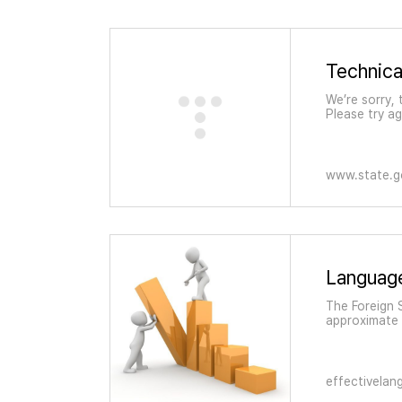
Technical
We’re sorry, t
Please try a
www.state.g
Language
The Foreign 
approximate 
English speak
'Speaking 3:
effectivelan