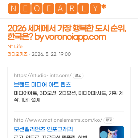
NEO
🅽🅴🅾🅴🅰🆁🅻🆈*
2026 세계에서 가장 행복한 도시 순위,
한국은? by voronoiapp.com
검
메
색
뉴
N* Life
라디오키즈
2026. 5. 22. 19:00
https://studio-lintz.com/
광고
브랜드 미디어 아트 린츠
미디어아트, 3D모션, 2D모션, 미디어파사드, 기획 제
작, 1대1 설계
http://www.motionelements.com/ko/
광고
모션엘리먼츠 인포그래픽
로고, 인트로, 프로모션 템플릿, 한번