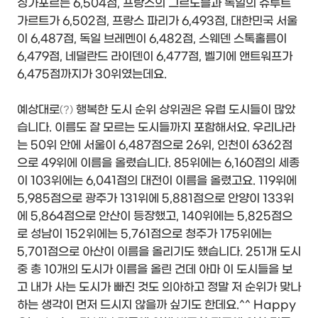
싱가포르는 6,504점, 프랑스의 그르노블과 독일의 슈투트
가르트가 6,502점, 프랑스 파리가 6,493점, 대한민국 서울
이 6,487점, 독일 브레멘이 6,482점, 스웨덴 스톡홀름이
6,479점, 네덜란드 라이덴이 6,477점, 벨기에 앤트워프가
6,475점까지가 30위였는데요.
예상대로
행복한 도시 순위 상위권은 유럽 도시들이 많았
(?)
습니다. 이름도 잘 모르는 도시들까지 포함해서요. 우리나라
는 50위 안에 서울이 6,487점으로 26위, 인천이 6362점
으로 49위에 이름을 올렸습니다. 85위에는 6,160점의 세종
이 103위에는 6,041점의 대전이 이름을 올렸고요. 119위에
5,985점으로 광주가 131위에 5,881점으로 안양이 133위
에 5,864점으로 안산이 등장했고, 140위에는 5,825점으
로 성남이 152위에는 5,761점으로 청주가 175위에는
5,701점으로 아산이 이름을 올리기도 했습니다. 251개 도시
중 총 10개의 도시가 이름을 올린 건데 아마 이 도시들을 보
고 내가 사는 도시가 빠진 것도 의아하고 정말 저 순위가 맞나
하는 생각이 먼저 드시지 않을까 싶기도 한데요.^^ Happy