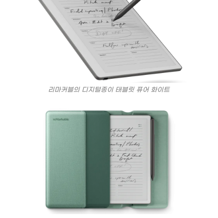
리마커블의 디지털종이 태블릿 퓨어 화이트