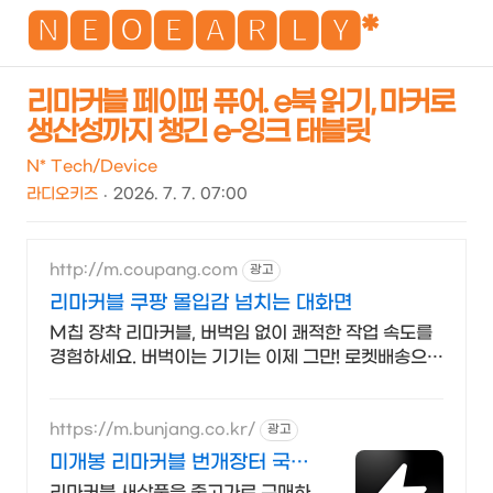
NEO
🅽🅴🅾🅴🅰🆁🅻🆈*
리마커블 페이퍼 퓨어. e북 읽기, 마커로
생산성까지 챙긴 e-잉크 태블릿
검
메
색
뉴
N* Tech/Device
라디오키즈
2026. 7. 7. 07:00
http://m.coupang.com
광고
리마커블 쿠팡 몰입감 넘치는 대화면
M칩 장착 리마커블, 버벅임 없이 쾌적한 작업 속도를
경험하세요. 버벅이는 기기는 이제 그만! 로켓배송으로
만나는 빠릿한 태블릿PC
https://m.bunjang.co.kr/
광고
미개봉 리마커블 번개장터 국내
최대 브랜드 중고거래
리마커블 새상품을 중고가로 구매하