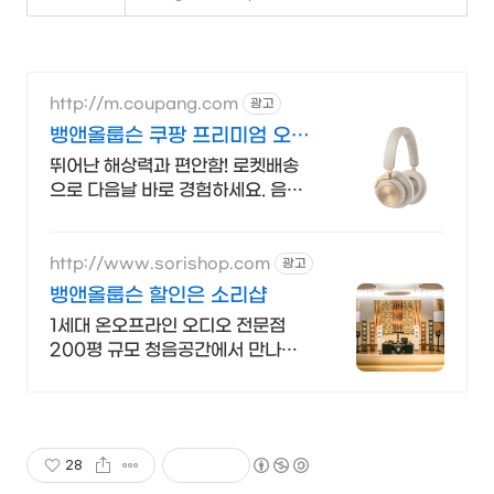
http://m.coupang.com
광고
뱅앤올룹슨 쿠팡 프리미엄 오디
오
뛰어난 해상력과 편안함! 로켓배송
으로 다음날 바로 경험하세요. 음질
걱정은 그만! 압도적인 해상력으로
음악에 몰입하세요.
http://www.sorishop.com
광고
뱅앤올룹슨 할인은 소리샵
1세대 온오프라인 오디오 전문점
200평 규모 청음공간에서 만나는
뱅앤올룹슨
28