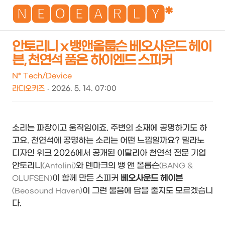
NEO
🅽🅴🅾🅴🅰🆁🅻🆈*
안토리니 x 뱅앤올룹슨 베오사운드 헤이
븐, 천연석 품은 하이엔드 스피커
검
메
색
뉴
N* Tech/Device
라디오키즈
2026. 5. 14. 07:00
소리는 파장이고 움직임이죠. 주변의 소재에 공명하기도 하
고요. 천연석에 공명하는 소리는 어떤 느낌일까요? 밀라노
디자인 위크 2026에서 공개된 이탈리아 천연석 전문 기업
안토리니
와 덴마크의 뱅 앤 올룹슨
(Antolini)
(BANG &
이 함께 만든 스피커
베오사운드 헤이븐
OLUFSEN)
이 그런 물음에 답을 줄지도 모르겠습니
(Beosound Haven)
다.