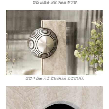
뱅앤 올룹슨 베오사운드 헤이븐
천연석 전문 기업 안토리니와 협업합니다.