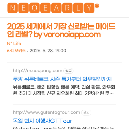
NEO
🅽🅴🅾🅴🅰🆁🅻🆈*
2025 세계에서 가장 신뢰받는 메이드
인 라벨? by voronoiapp.com
검
메
색
뉴
N* Life
라디오키즈
2026. 5. 28. 19:00
http://m.coupang.com
광고
쿠팡 뉘른베르크 시즌 특가부터 와우할인까지
뉘른베르크, 해외 입장권 빠른 예약, 안심 환불, 와우회
원 추가 캐시적립 신규 와우회원 최대 2만3천원 쿠폰
팩+5% 추가적립 혜택! 여행도 이제 쿠팡에서!
http://www.gutentagtour.com
광고
독일 현지 여행사GTTour
GutenTag Tour는 독일 여행을 전문으로 하는 독