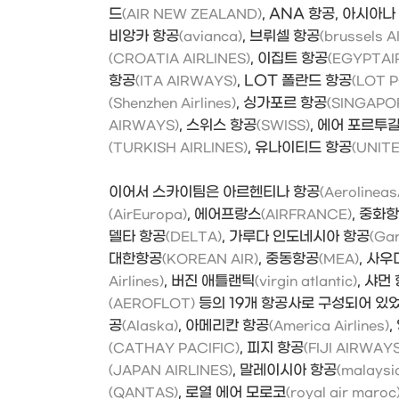
드
, ANA 항공, 아시아나
(AIR NEW ZEALAND)
비앙카 항공
, 브뤼셀 항공
(avianca)
(brussels A
, 이집트 항공
(CROATIA AIRLINES)
(EGYPTAI
항공
, LOT 폴란드 항공
(ITA AIRWAYS)
(LOT P
, 싱가포르 항공
(Shenzhen Airlines)
(SINGAPOR
, 스위스 항공
, 에어 포르투
AIRWAYS)
(SWISS)
, 유나이티드 항공
(TURKISH AIRLINES)
(UNIT
이어서 스카이팀은 아르헨티나 항공
(Aerolineas
, 에어프랑스
, 중화
(AirEuropa)
(AIRFRANCE)
델타 항공
, 가루다 인도네시아 항공
(DELTA)
(Gar
대한항공
, 중동항공
, 사
(KOREAN AIR)
(MEA)
, 버진 애틀랜틱
, 샤먼
Airlines)
(virgin atlantic)
등의 19개 항공사로 구성되어 있
(AEROFLOT)
공
, 아메리칸 항공
(Alaska)
(America Airlines)
, 피지 항공
(CATHAY PACIFIC)
(FIJI AIRWAYS
, 말레이시아 항공
(JAPAN AIRLINES)
(malaysia
, 로열 에어 모로코
(QANTAS)
(royal air maroc