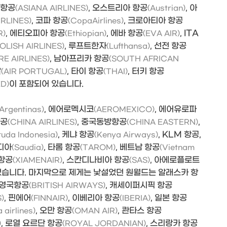
 항공
, 오스트리아 항공
, 아
(ASIANA AIRLINES)
(Austrian)
, 코파 항공
, 크로아티아 항공
IRLINES)
(CopaAirlines)
, 에티오피아 항공
, 에바 항공
, ITA
R)
(Ethiopian)
(EVA AIR)
, 루프트한자
, 선전 항공
OLISH AIRLINES)
(Lufthansa)
, 남아프리카 항공
E AIRLINES)
(SOUTH AFRICAN
갈
, 타이 항공
, 터키 항공
(AIR PORTUGAL)
(THAI)
이 포함되어 있습니다.
ED)
, 에어로멕시코
, 에어유로파
Argentinas)
(AEROMEXICO)
항공
, 중국동방항공
,
(CHINA AIRLINES)
(CHINA EASTERN)
, 케냐 항공
, KLM 항공,
uda Indonesia)
(Kenya Airways)
우디아
, 타롬 항공
, 베트남 항공
(Saudia)
(TAROM)
(Vietnam
 항공
, 스칸디나비아 항공
, 아에로플로트
(XIAMENAIR)
(SAS)
었습니다. 마지막으로 제게는 낯설었던 원월드는 알래스카 항
, 영국항공
, 캐세이퍼시픽 항공
(BRITISH AIRWAYS)
, 핀에어
, 이베리아 항공
, 일본 항공
)
(FINNAIR)
(IBERIA)
, 오만 항공
, 콴타스 항공
 airlines)
(OMAN AIR)
, 로열 요르단 항공
, 스리랑카 항공
)
(ROYAL JORDANIAN)