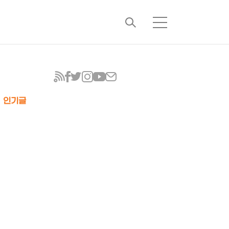
검
메
색
뉴
인기글