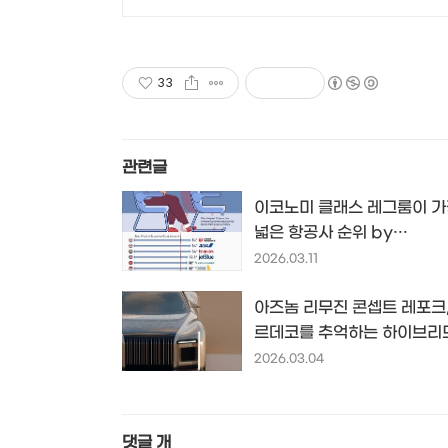
33
관련글
이코노미 클래스 레그룸이 
넓은 항공사 순위 by
voronoiapp.com
2026.03.11
아즈놈 리무진 콘셉트 레포크,
르데코를 추억하는 하이브리
콘셉트카
2026.03.04
댓글
개