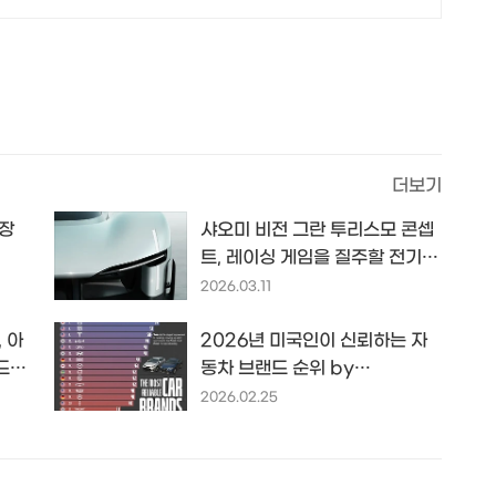
더보기
가장
샤오미 비전 그란 투리스모 콘셉
트, 레이싱 게임을 질주할 전기
하이퍼카
2026.03.11
 아
2026년 미국인이 신뢰하는 자
드
동차 브랜드 순위 by
voronoiapp.com
2026.02.25