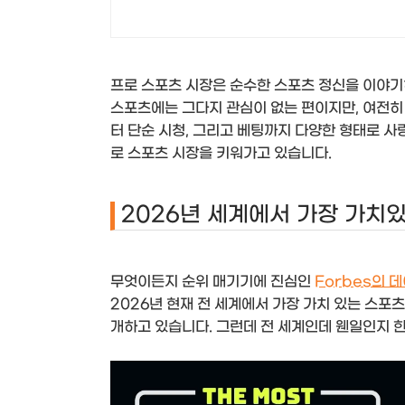
프로 스포츠 시장은 순수한 스포츠 정신을 이야기
스포츠에는 그다지 관심이 없는 편이지만, 여전히
터 단순 시청, 그리고 베팅까지 다양한 형태로 사
로 스포츠 시장을 키워가고 있습니다.
2026년 세계에서 가장 가치
무엇이든지 순위 매기기에 진심인
Forbes의 
2026년 현재 전 세계에서 가장 가치 있는 스포
개하고 있습니다. 그런데 전 세계인데 웬일인지 한