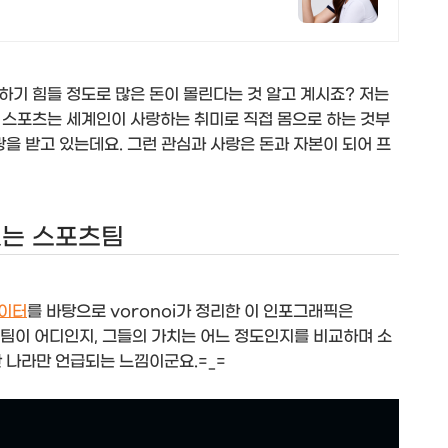
하기 힘들 정도로 많은 돈이 몰린다는 것 알고 계시죠? 저는
 스포츠는 세계인이 사랑하는 취미로 직접 몸으로 하는 것부
랑을 받고 있는데요. 그런 관심과 사랑은 돈과 자본이 되어 프
있는 스포츠팀
데이터
를 바탕으로 voronoi가 정리한 이 인포그래픽은
츠팀이 어디인지, 그들의 가치는 어느 정도인지를 비교하며 소
 나라만 언급되는 느낌이군요.=_=