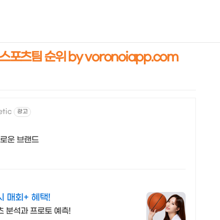
NEOEARLY*
스포츠팀 순위 by voronoiapp.com
tic
광고
새로운 브랜드
 매회+ 혜택!
츠 분석과 프로토 예측!