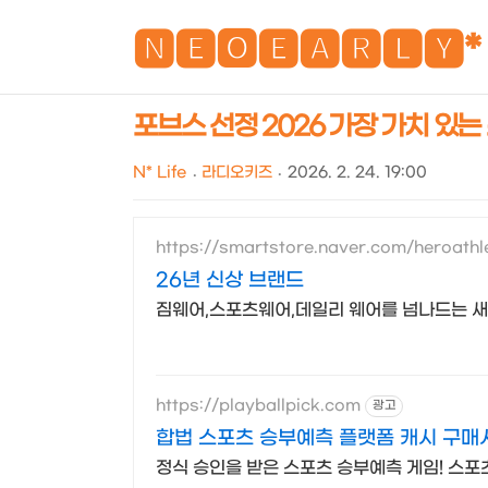
🅽🅴🅾🅴🅰🆁🅻🆈*
포브스 선정 2026 가장 가치 있는 
N* Life
라디오키즈
2026. 2. 24. 19:00
https://smartstore.naver.com/heroathle
26년 신상 브랜드
짐웨어,스포츠웨어,데일리 웨어를 넘나드는 
https://playballpick.com
광고
합법 스포츠 승부예측 플랫폼 캐시 구매시
정식 승인을 받은 스포츠 승부예측 게임! 스포