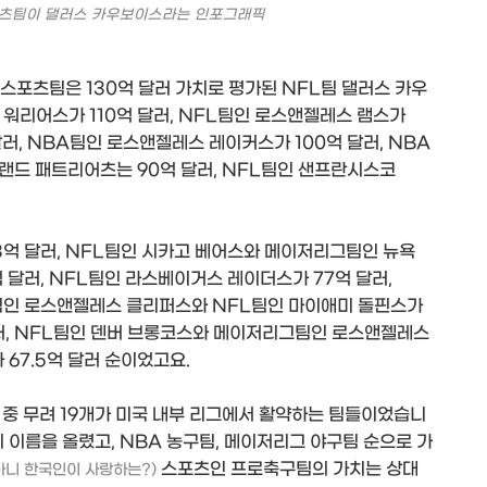
스포츠팀이 댈러스 카우보이스라는 인포그래픽
 스포츠팀은 130억 달러 가치로 평가된 NFL팀 댈러스 카우
워리어스가 110억 달러, NFL팀인 로스앤젤레스 램스가
 달러, NBA팀인 로스앤젤레스 레이커스가 100억 달러, NBA
잉글랜드 패트리어츠는 90억 달러, NFL팀인 샌프란시스코
억 달러, NFL팀인 시카고 베어스와 메이저리그팀인 뉴욕
억 달러, NFL팀인 라스베이거스 레이더스가 77억 달러,
A팀인 로스앤젤레스 클리퍼스와 NFL팀인 마이애미 돌핀스가
달러, NFL팀인 덴버 브롱코스와 메이저리그팀인 로스앤젤레스
 67.5억 달러 순이었고요.
개 중 무려 19개가 미국 내부 리그에서 활약하는 팀들이었습니
 이름을 올렸고, NBA 농구팀, 메이저리그 야구팀 순으로 가
스포츠인 프로축구팀의 가치는 상대
아니 한국인이 사랑하는?)