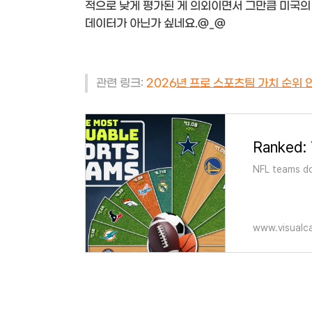
적으로 낮게 평가된 게 의외이면서 그만큼 미국의
데이터가 아닌가 싶네요.@_@
관련 링크:
2026년 프로 스포츠팀 가치 순위
NFL teams do
www.visualca