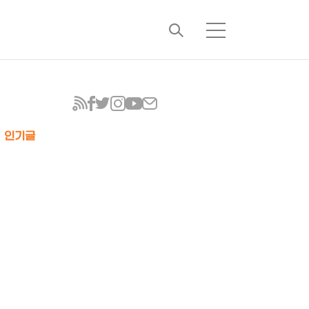
검
메
색
뉴
인기글