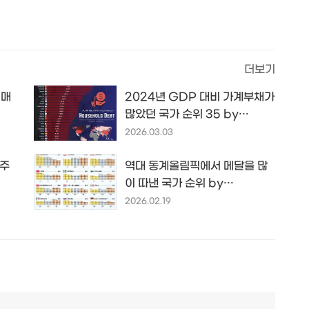
더보기
 매
2024년 GDP 대비 가계부채가
많았던 국가 순위 35 by
Iswardi Ishak
2026.03.03
마주
역대 동계올림픽에서 메달을 많
이 따낸 국가 순위 by
voronoiapp.com
2026.02.19