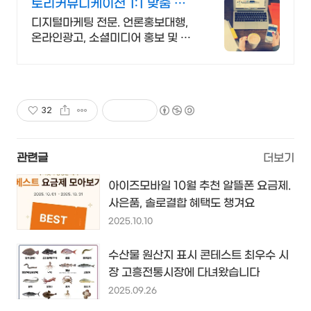
토리커뮤니케이션 1:1 맞춤 컨
설팅
디지털마케팅 전문. 언론홍보대행,
온라인광고, 소셜미디어 홍보 및 교
육서비스 제공
32
관련글
더보기
아이즈모바일 10월 추천 알뜰폰 요금제.
사은품, 솔로결합 혜택도 챙겨요
2025.10.10
수산물 원산지 표시 콘테스트 최우수 시
장 고흥전통시장에 다녀왔습니다
2025.09.26