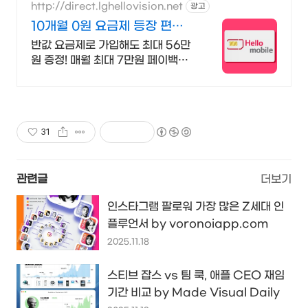
http://direct.lghellovision.net
광고
10개월 0원 요금제 등장 편의
점 유심, 이심 즉시개통
반값 요금제로 가입해도 최대 56만
원 증정! 매월 최대 7만원 페이백까
지
31
관련글
더보기
인스타그램 팔로워 가장 많은 Z세대 인
플루언서 by voronoiapp.com
2025.11.18
스티브 잡스 vs 팀 쿡, 애플 CEO 재임
기간 비교 by Made Visual Daily