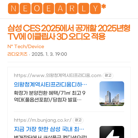
NEO
🅽🅴🅾🅴🅰🆁🅻🆈*
삼성 CES 2025에서 공개할 2025년형
TV에 이클립사 3D 오디오 적용
검
메
색
뉴
N* Tech/Device
라디오키즈
2025. 1. 3. 19:00
https://www.의왕청계역시티프라디움.com
광고
의왕청계역시티프라디움디하모
니
확정가 분양전환 혜택/71㎡ 최고 9
억대(풀옵션포함)/당첨자 발표
7.23(목)
https://m.bunjang.co.kr/
광고
지금 가장 핫한 삼성 국내 최대
브랜드 중고거래
번개장터에서 새상품급 컨디션으로!