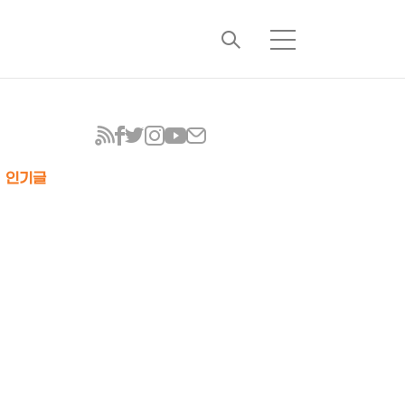
검
메
색
뉴
인기글