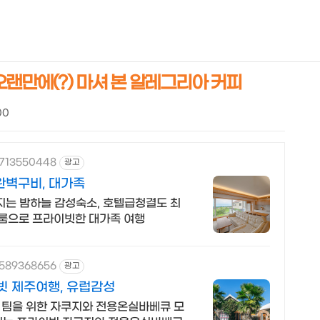
NEOEARLY*
랜만에(?) 마셔 본 알레그리아 커피
00
1713550448
광고
완벽구비, 대가족
지는 밤하늘 감성숙소, 호텔급청결도 최
이닝룸으로 프라이빗한 대가족 여행
1589368656
광고
 제주여행, 유럽감성
한 팀을 위한 자쿠지와 전용온실바베큐 모