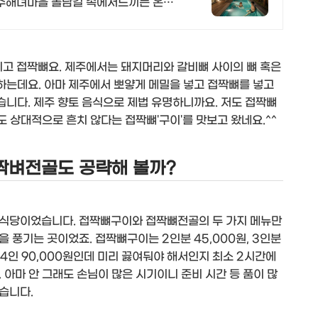
제주해녀마을 돌담길 속에서느끼는 온전
고 접짝뼈요. 제주에서는 돼지머리와 갈비뼈 사이의 뼈 혹은
는데요. 아마 제주에서 뽀얗게 메밀을 넣고 접짝뼈를 넣고
니다. 제주 향토 음식으로 제법 유명하니까요. 저도 접짝뼈
도 상대적으로 흔치 않다는 접짝뼈'구이'를 맛보고 왔네요.^^
짝벼전골도 공략해 볼까?
 식당이었습니다. 접짝뼈구이와 접짝뼈전골의 두 가지 메뉴만
 풍기는 곳이었죠. 접짝뼈구이는 2인분 45,000원, 3인분
은 4인 90,000원인데 미리 끓여둬야 해서인지 최소 2시간에
 아마 안 그래도 손님이 많은 시기이니 준비 시간 등 품이 많
습니다.