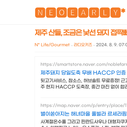
🅽🅴🅾🅴🅰🆁🅻🆈*
제주 산들, 조금은 낯선 돼지 접짝
N* Life/Gourmet
라디오키즈
2024. 8. 9. 07:
https://smartstore.naver.com/noblefar
제주돼지 당일도축 무배 HACCP 인증
뒷고기서비스, 참소스, 허브솔트 무료증정! 근
주 현지 HACCP 도축장, 중간 마진 없이 합
https://map.naver.com/p/entry/place/
별이쏟아지는 해녀마을 풀빌라 르세라핌
사계절온수풀 그리고 핀란드사우나 대형자쿠지