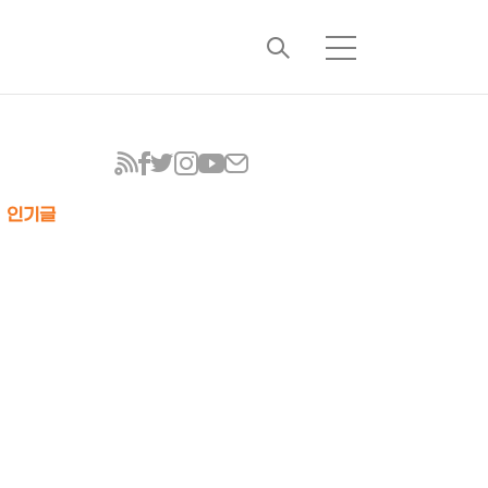
검
메
색
뉴
인기글