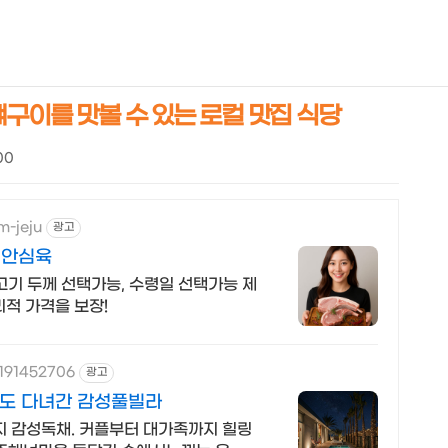
NEOEARLY*
뼈구이를 맛볼 수 있는 로컬 맛집 식당
00
m-jeju
광고
 안심육
고기 두께 선택가능, 수령일 선택가능 제
리적 가격을 보장!
1191452706
광고
도 다녀간 감성풀빌라
 감성독채. 커플부터 대가족까지 힐링