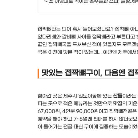
숙소 여행피로 녹이는 온수풀과 스파, 불멍.
한휴식
접짝뼈라는 단어 혹시 들어보셨나요? 접착뼈 아니
앞다리뼈와 갈비뼈 사이를 접짝뼈라고 부른다고 하
끓인 접짝뼈국을 드셔보신 적이 있을지도 모르겠습
국은 이전에 맛본 적이 있는데... 이번엔 제주에서
맛있는 접짝뼈구이, 다음엔 접
찾아간 곳은 제주시 일도이동에 있는
산들
이라는
파는 곳으로 적은 메뉴라는 것만으로 맛집의 기운을
67,000원, 4인분 90,000원이고 접짝뼈전골
예약을 해야 하고 7~8월엔 판매를 하지 않더군요.
이 들어가는 전골 대신 구이에 집중하는 모습이었