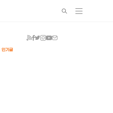
검
메
색
뉴
인기글