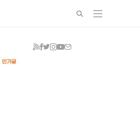
검
메
색
뉴
인기글