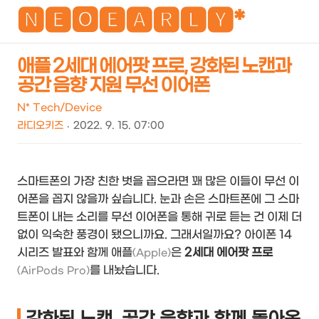
NEO
🅽🅴🅾🅴🅰🆁🅻🆈*
애플 2세대 에어팟 프로, 강화된 노캔과
공간 음향 지원 무선 이어폰
검
메
색
뉴
N* Tech/Device
라디오키즈
2022. 9. 15. 07:00
스마트폰의 가장 친한 벗을 꼽으라면 꽤 많은 이들이 무선 이
어폰을 꼽지 않을까 싶습니다. 눈과 손은 스마트폰에 그 스마
트폰이 내는 소리를 무선 이어폰을 통해 귀로 듣는 건 이제 더
없이 익숙한 풍경이 됐으니까요. 그래서일까요? 아이폰 14
시리즈 발표와 함께 애플
은
2세대 에어팟 프로
(Apple)
를 내놨습니다.
(AirPods Pro)
강화된 노캔, 공간 음향과 함께 돌아온