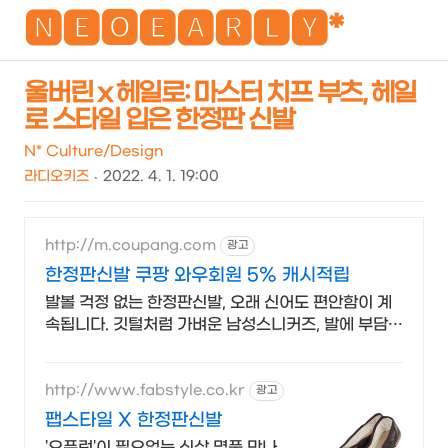
NEO
🅽🅴🅾🅴🅰🆁🅻🆈*
울버린 x 헤일로: 마스터 치프 부츠, 헤일
로 스타일 입은 한정판 신발
검
메
색
뉴
N* Culture/Design
라디오키즈
2022. 4. 1. 19:00
http://m.coupang.com
광고
한정판신발 쿠팡 와우회원 5% 캐시적립
발볼 걱정 없는 한정판신발, 오래 신어도 편안함이 계
속됩니다. 깃털처럼 가벼운 남성스니커즈, 발에 부담
없이 오래 걸어보세요.
http://www.fabstyle.co.kr
광고
팹스타일 X 한정판신발
'오픈런'이 필요없는 신상 명품 만나