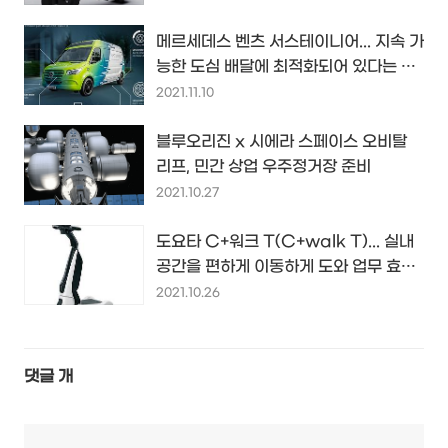
메르세데스 벤츠 서스테이니어... 지속 가
능한 도심 배달에 최적화되어 있다는 친
환경 배달용 밴 콘셉트...
2021.11.10
블루오리진 x 시에라 스페이스 오비탈
리프, 민간 상업 우주정거장 준비
2021.10.27
도요타 C+워크 T(C+walk T)... 실내
공간을 편하게 이동하게 도와 업무 효율
을 높여줄 삼륜 전동 스쿠터...
2021.10.26
댓글
개