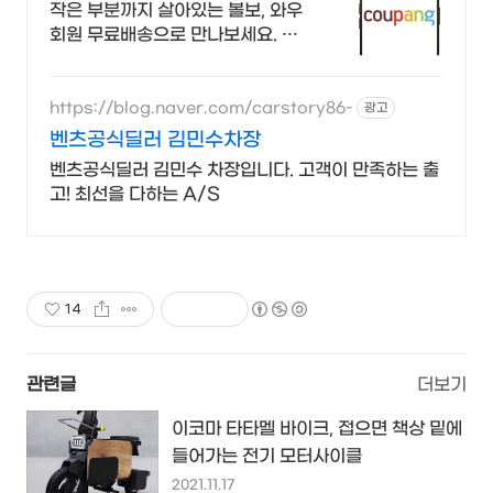
하는 선물
작은 부분까지 살아있는 볼보, 와우
회원 무료배송으로 만나보세요. 아
이들이 험하게 다뤄도 튼튼한 다이
캐스트, 쿠팡에서 안심하고 구매하
세요.
https://blog.naver.com/carstory86-
광고
벤츠공식딜러 김민수차장
벤츠공식딜러 김민수 차장입니다. 고객이 만족하는 출
고! 최선을 다하는 A/S
14
관련글
더보기
이코마 타타멜 바이크, 접으면 책상 밑에
들어가는 전기 모터사이클
2021.11.17