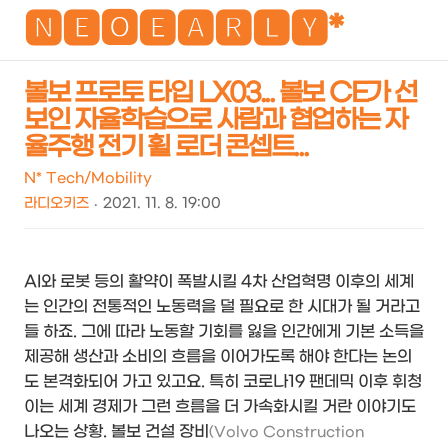
NEO
🅽🅴🅾🅴🅰🆁🅻🆈*
볼보 프로토 타입 LX03... 볼보 CE가 선
보인 자율학습으로 사람과 협업하는 자
검
메
율주행 전기 휠 로더 콘셉트...
색
뉴
N* Tech/Mobility
라디오키즈
2021. 11. 8. 19:00
AI와 로봇 등의 활약이 폭발시킬 4차 산업혁명 이후의 세계
는 인간의 전통적인 노동력을 덜 필요로 한 시대가 될 거라고
들 하죠. 그에 따라 노동할 기회를 잃을 인간에게 기본 소득을
제공해 생산과 소비의 흐름을 이어가도록 해야 한다는 논의
도 본격화되어 가고 있고요. 특히 코로나19 팬데믹 이후 휘청
이는 세계 경제가 그런 흐름을 더 가속화시킬 거란 이야기도
나오는 상황. 볼보 건설 장비
(Volvo Construction