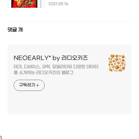
석은 착한 가성비를 탑재하다...
2021.09.16
댓글
개
NEOEARLY* by 라디오키즈
테크, 디바이스, 과학, 모빌리티와 다양한 데이터
를 소개하는 라디오키즈의 블로그
구독하기
}