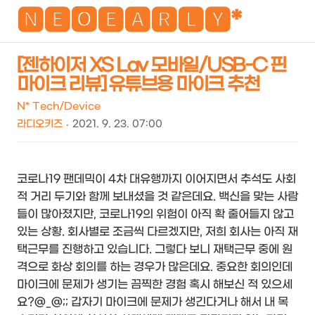
NEO
🅽🅴🅾🅴🅰🆁🅻🆈*
[젠하이저 XS Lav 모바일/USB-C 핀
마이크 리뷰] 유튜브용 마이크 추천
검
메
색
뉴
N* Tech/Device
라디오키즈
2021. 9. 23. 07:00
코로나19 팬데믹이 4차 대유행까지 이어지면서 추석도 사회
적 거리 두기와 함께 보내셨을 것 같은데요. 백신을 맞는 사람
들이 많아졌지만, 코로나19의 위험이 아직 확 줄어들지 않고
있는 상황. 회사별로 조금씩 다르겠지만, 저희 회사는 아직 재
택근무를 진행하고 있습니다. 그렇다 보니 재택근무 중에 원
격으로 화상 회의를 하는 경우가 많은데요. 중요한 회의인데
마이크에 문제가 생기는 끔찍한 경험 혹시 해보신 적 있으세
요?@_@;; 갑자기 마이크에 문제가 생긴다거나 해서 내 목