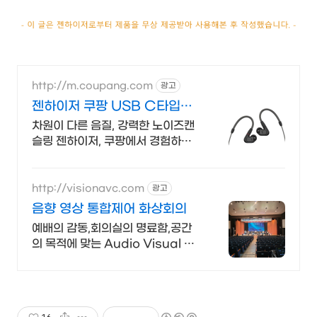
http://m.coupang.com
광고
젠하이저 쿠팡 USB C타입으
로 빠르게
차원이 다른 음질, 강력한 노이즈캔
슬링 젠하이저, 쿠팡에서 경험하세
요!
http://visionavc.com
광고
음향 영상 통합제어 화상회의
예배의 감동,회의실의 명료함,공간
의 목적에 맞는 Audio Visual 설
계.구축