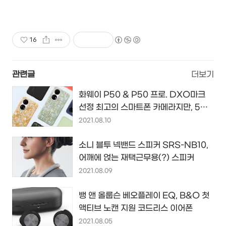
16
관련글
더보기
화웨이 P50 & P50 프로. DXO마크
선정 최고의 스마트폰 카메라지만, 5G
지원 안 하는 플래그십 스마트폰...
2021.08.10
소니 블투 넥밴드 스피커 SRS-NB10,
어깨에 얹는 재택근무용(?) 스피커
2021.08.09
뱅 앤 올룹슨 베오플레이 EQ, B&O 첫
액티브 노캔 지원 코드리스 이어폰
2021.08.05