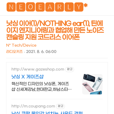
NEO
🅽🅴🅾🅴🅰🆁🅻🆈*
낫싱 이어(1)/NOTHING ear(1), 틴에
이지 엔지니어링과 협업해 만든 노이즈
검
메
캔슬링 지원 코드리스 이어폰
색
뉴
N* Tech/Device
라디오키즈
2021. 8. 6. 06:00
http://www.gazeshop.com
광고
낫싱 X 게이즈샵
혁신적인 디자인의 낫싱폰, 게이즈
샵 신세계강남,현대판교,하남스타필
드에서 만나보세요
http://m.coupang.com
광고
낫싱 쿠팡 몰입감 넘치는 사운드 경험