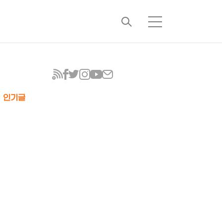
검
메
색
뉴
인기글