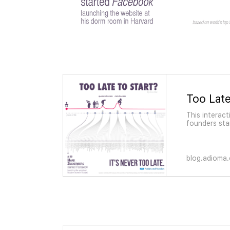
This interac
founders sta
quarter life c
blog.adioma