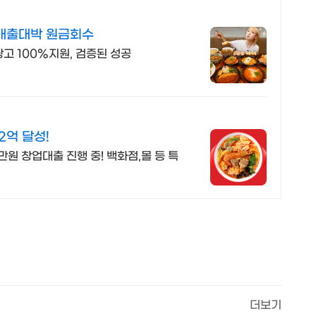
 매출대박 원금회수
광고 100%지원, 검증된 성공
마라탕 창업은 탕화쿵푸! 가맹점 월매출 2억 달성!
만원 창업대출 진행 중! 백화점,몰 등 특
더보기