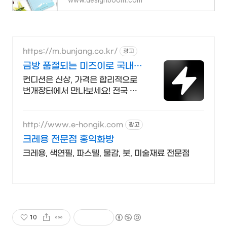
www.designboom.com
https://m.bunjang.co.kr/
광고
금방 품절되는 미즈이로 국내
최대 브랜드 중고거래
컨디션은 신상, 가격은 합리적으로
번개장터에서 만나보세요! 전국 각
지에서 올라오는 전국구 최다 상품
매일 10만 개 이상의 신규 상품 업로
드
http://www.e-hongik.com
광고
크레용 전문점 홍익화방
크레용, 색연필, 파스텔, 물감, 붓, 미술재료 전문점
10