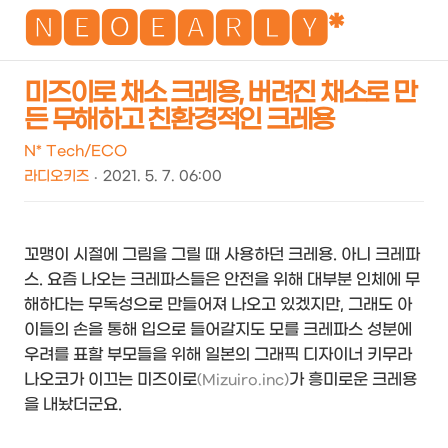
NEO
🅽🅴🅾🅴🅰🆁🅻🆈*
미즈이로 채소 크레용, 버려진 채소로 만
든 무해하고 친환경적인 크레용
검
메
색
뉴
N* Tech/ECO
라디오키즈
2021. 5. 7. 06:00
꼬맹이 시절에 그림을 그릴 때 사용하던 크레용. 아니 크레파
스. 요즘 나오는 크레파스들은 안전을 위해 대부분 인체에 무
해하다는 무독성으로 만들어져 나오고 있겠지만, 그래도 아
이들의 손을 통해 입으로 들어갈지도 모를 크레파스 성분에
우려를 표할 부모들을 위해 일본의 그래픽 디자이너 키무라
나오코가 이끄는 미즈이로
가 흥미로운 크레용
(Mizuiro.inc)
을 내놨더군요.