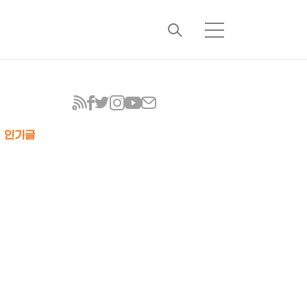
검
메
색
뉴
인기글