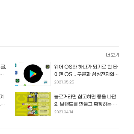
더보기
구글,
웨어 OS와 하나가 되기로 한 타
난방
이젠 OS... 구글과 삼성전자의
격을
만남으로 스마트 워치는 진일보
2021.05.25
할 수 있을까...
세계
블로거라면 참고하면 좋을 나만
보였
의 브랜드를 만들고 확장하는 9
가지 방법과 전략... 인포그래픽
2021.04.14
by SeStyle.it...