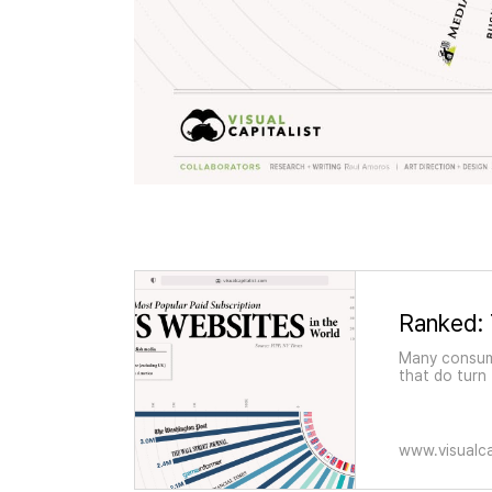
Many consume
that do turn
subscribed t
www.visualca