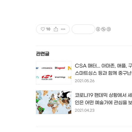
10
관련글
CSA 매터... 아마존, 애플, 
스마트싱스 등과 함께 중구
스마트홈의 새로운 표준 규
2021.05.26
세우다...
코로나19 팬데믹 상황에서 
인은 어떤 예술가에 관심을 
나...?! 인포그래픽 by
2021.04.23
ArtSupplies.co.uk...