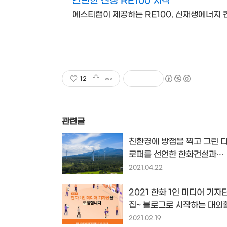
간편한 신청 RE100 시작
에스티랩이 제공하는 RE100, 신재생에너지
12
관련글
친환경에 방점을 찍고 그린 
로퍼를 선언한 한화건설과
RE100을 선언한 한화큐셀,
2021.04.22
고 한화 이야기...
2021 한화 1인 미디어 기자
집~ 블로그로 시작하는 대외
동, 한화와 함께 시작해 보세
2021.02.19