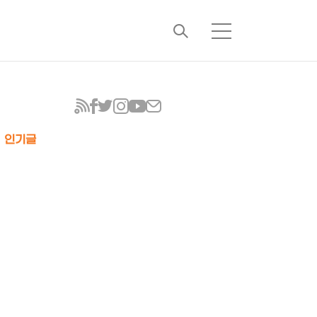
검
메
색
뉴
인기글