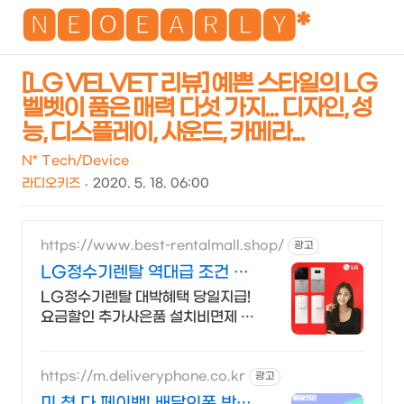
NEO
🅽🅴🅾🅴🅰🆁🅻🆈*
[LG VELVET 리뷰] 예쁜 스타일의 LG
벨벳이 품은 매력 다섯 가지... 디자인, 성
검
메
능, 디스플레이, 사운드, 카메라...
색
뉴
N* Tech/Device
라디오키즈
2020. 5. 18. 06:00
https://www.best-rentalmall.shop/
광고
LG정수기렌탈 역대급 조건 월
요금 비교
LG정수기렌탈 대박혜택 당일지급!
요금할인 추가사은품 설치비면제 빠
른설치 전국접수
https://m.deliveryphone.co.kr
광고
미.쳤.다 페이백! 배달의폰 박리