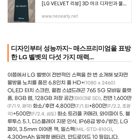
[LG VELVET 리뷰] 3D 아크 디자인과 물방울 카메라를 입다... 차분한 LG 벨벳 오로라 그레이의 첫인상.
www.neoearly.net
디자인부터 성능까지~ 매스프리미엄을 표방
한 LG 벨벳의 다섯 가지 매력...
이쯤에서 LG 벨벳이 전반적인 스펙을 한 번 소개해 보자면
물방울 노치를 품은 6.8인치 풀 HD+
(1080 x 2460)
OLED 터치 스크린, 퀄컴 스냅드래곤 765 5G 모바일 플랫
폼, 8GB 램, 128GB 저장 공간
, 전면 1,600만
(마이크로 SD)
화소/후면 4,800만
+800만
(F/1.9, 광각)
(F/1.8)
(F/2.2, 초광
+500만
화소 트리플 카메라, 와이파이 5, 블
각)
(F/2.4, 심도)
루투스 5.1, 디스플레이 지문 인식, IP68급 방수/방진, LG
페이, 3.5mm 이어폰 잭, 밀스펙
,
(MIL-STD-810G)
4,300mAh 일체형 배터리, 안드로이드 10 등입니다.