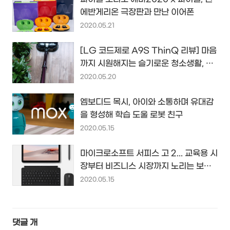
에반게리온 극장판과 만난 이어폰
2020.05.21
[LG 코드제로 A9S ThinQ 리뷰] 마음
까지 시원해지는 슬기로운 청소생활, 물
걸레 청소부터 마무리까지...^^
2020.05.20
엠보디드 목시, 아이와 소통하며 유대감
을 형성해 학습 도울 로봇 친구
2020.05.15
마이크로소프트 서피스 고 2... 교육용 시
장부터 비즈니스 시장까지 노리는 보급
형 윈도우 태블릿 PC...
2020.05.15
댓글
개