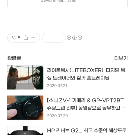
www.oneplus.com
9
관련글
더보기
라이트복서(LITEBOXER), 디지털 복
싱 트레이너와 함께 홈트레이닝
2020.07.21
[소니 ZV-1 카메라 & GP-VPT2BT
슈팅그립 리뷰] 동영상으로 공유하고 싶
은 요즘 사람을 위한 동영상 카메라
2020.07.20
HP 리버브 G2... 최고 수준의 해상도로