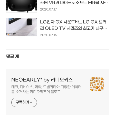
스팀 VR과 마이크로소프트 MR을 지원
하는 HP의 새로운 VR 헤드셋...
2020.07.17
LG전자 GX 사운드바... LG GX 갤러
리 OLED TV 시리즈의 최고가 친구가
되어줄 고음질 사운드 컴페니언...
2020.07.16
댓글
개
NEOEARLY* by 라디오키즈
테크, 디바이스, 과학, 모빌리티와 다양한 데이터
를 소개하는 라디오키즈의 블로그
구독하기