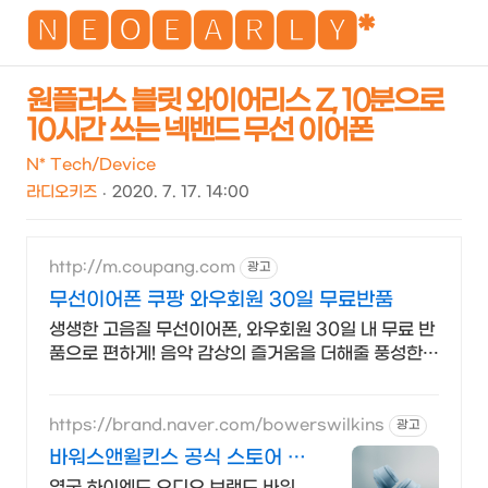
NEO
🅽🅴🅾🅴🅰🆁🅻🆈*
원플러스 블릿 와이어리스 Z, 10분으로
10시간 쓰는 넥밴드 무선 이어폰
검
메
색
뉴
N* Tech/Device
라디오키즈
2020. 7. 17. 14:00
http://m.coupang.com
광고
무선이어폰 쿠팡 와우회원 30일 무료반품
생생한 고음질 무선이어폰, 와우회원 30일 내 무료 반
품으로 편하게! 음악 감상의 즐거움을 더해줄 풍성한
사운드, 쿠팡에서 만나보세요.
https://brand.naver.com/bowerswilkins
광고
바워스앤윌킨스 공식 스토어 하
이엔드 명품 오디오
영국 하이엔드 오디오 브랜드 바워